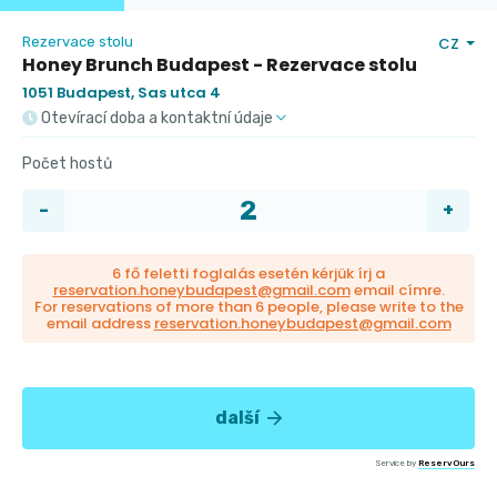
Rezervace stolu
CZ
Honey Brunch Budapest - Rezervace stolu
1051 Budapest, Sas utca 4
Otevírací doba a kontaktní údaje
Počet hostů
6 fő feletti foglalás esetén kérjük írj a
reservation.honeybudapest@gmail.com
email címre.
For reservations of more than 6 people, please write to the
email address
reservation.honeybudapest@gmail.com
další
Service by
ReservOurs