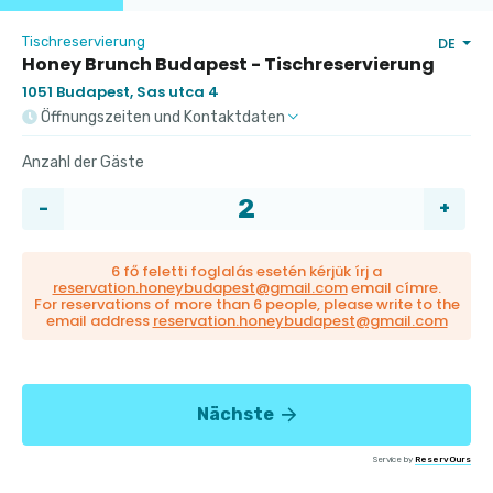
Tischreservierung
DE
Honey Brunch Budapest - Tischreservierung
1051 Budapest, Sas utca 4
Öffnungszeiten und Kontaktdaten
Anzahl der Gäste
6 fő feletti foglalás esetén kérjük írj a
reservation.honeybudapest@gmail.com
email címre.
For reservations of more than 6 people, please write to the
email address
reservation.honeybudapest@gmail.com
Nächste
Service by
ReservOurs